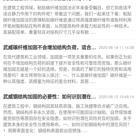
在建筑工程领域，粘贴碳纤维加固法近年来备受瞩目，但它到底适不
适合静力作用下的构件呢？带着这个问题，我们一起来往下看：粘贴
碳纤维加固法的原理粘贴碳纤维是通过将高强度碳纤维布或板材利用
环氧树脂粘贴在构件表面，从而提高构件承载力和延性的一种技术。
其装配简单、重量轻且对结构尺寸几乎没有额......
武威碳纤维加固不会增加结构负荷，适合加固已有结构！
2025-08-18 11:14:38
在现代建筑和工业领域，加固是一项至关重要的任务。如果你正为如
何在不增加结构负荷的前提下提升安全性和可靠性而苦恼，那么碳纤
维加固无疑是一个好的选择。但是，你真的了解它的独特优势和适用
场景吗？本文将带你深入探讨：一、什么是碳纤维加固？碳纤维是一
种以高强度、高模量为特征的复合材料，其密......
武威钢结构加固的必要性：如何识别潜在风险并及时应对？
2025-08-12 10:49:14
在建筑工程中，钢结构因其轻质高强、施工快捷等优点被广泛应用。
然而，钢结构并非永久坚固，在使用中可能因设计缺陷、自然侵蚀或
疲劳损伤等原因存在安全隐患。如何识别潜在风险并及时加固，关乎
建筑本身的安全性与使用寿命。一、如何识别钢结构中的潜在风险？
1. 观察表面变化：钢结构表面若出现锈蚀......