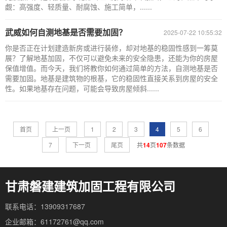
觑：高强度、轻质量、耐腐蚀、施工简单，......
武威如何自测地基是否需要加固？
2025-07-22 10:55:32
你是否正在计划建造新房或进行装修，却对地基的稳固性感到一筹莫
展？了解地基加固，不仅可以避免未来的安全隐患，还能为你的房屋
保值增值。而今天，我们将教你如何通过简单的方法，自测地基是否
需要加固。地基是建筑物的根基，它的稳固性直接关系到房屋的安全
性。如果地基存在问题，可能会导致房屋倾斜......
首页
上一页
1
2
3
4
5
6
7
下一页
尾页
共
14
页
107
条数据
甘肃磐建建筑加固工程有限公司
联系电话：13909317687
企业邮箱：61172761@qq.com