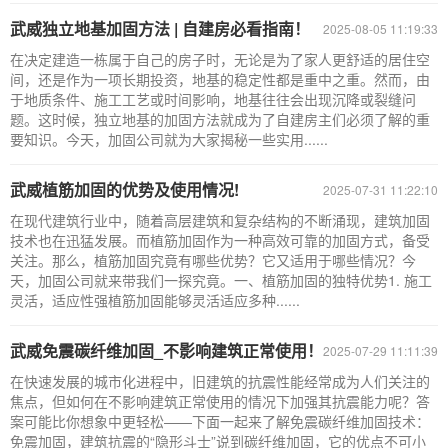
武威独立地基加固方法 | 自建房必看指南！
2025-08-05 11:19:33
在决定建造一栋属于自己的房子时，无论是为了家人更舒适的居住空
间，还是作为一项长期投资，地基的稳定性都是重中之重。然而，由
于地质条件、施工工艺或时间影响，地基往往会出现沉降或裂缝问
题。这时候，独立地基的加固方法就成为了自建房主们必须了解的重
要知识。今天，加固公司就为大家揭秘一些实用......
武威植筋加固的优势及使用情况!
2025-07-31 11:22:10
在现代建筑行业中，随着高层建筑和复杂结构的不断涌现，建筑加固
技术也在迅猛发展。而植筋加固作为一种高效可靠的加固方式，备受
关注。那么，植筋加固究竟有哪些优势？它又适用于哪些情况？今
天，加固公司就来带我们一探究竟。一、植筋加固的独特优势1. 施工
灵活，适应性强植筋加固能够灵活适应多种......
武威免震碳纤维加固_不影响建筑正常使用！
2025-07-29 11:11:39
在快速发展的城市化进程中，旧建筑的抗震性能经常成为人们关注的
焦点，但如何在不影响建筑正常使用的情况下加强其抗震能力呢？答
案可能比你想象中更轻松——下面一起来了解免震碳纤维加固技术：
免震加固，建筑抗震的“隐形斗士”说到碳纤维加固，它的优点不可小