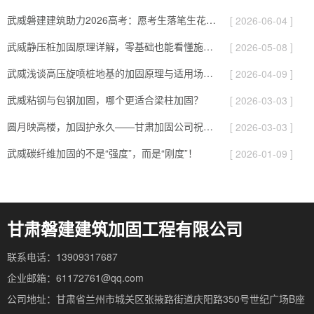
武威磐建建筑助力2026高考：愿考生落笔生花、旗开得胜圆梦今夏！
[ 2026-06-04 ]
武威静压桩加固原理详解，零基础也能看懂施工逻辑！
[ 2026-05-08 ]
武威浅谈高压旋喷桩地基的加固原理与适用场景！
[ 2026-04-09 ]
武威粘钢与包钢加固，哪个更适合梁柱加固？
[ 2026-03-03 ]
圆月映高楼，加固护永久——甘肃加固公司祝您元宵快乐！
[ 2026-03-03 ]
武威碳纤维加固的不是“强度”，而是“刚度”！
[ 2026-01-09 ]
甘肃磐建建筑加固工程有限公司
联系电话：13909317687
企业邮箱：61172761@qq.com
公司地址：甘肃省兰州市城关区张掖路街道庆阳路350号世纪广场B座